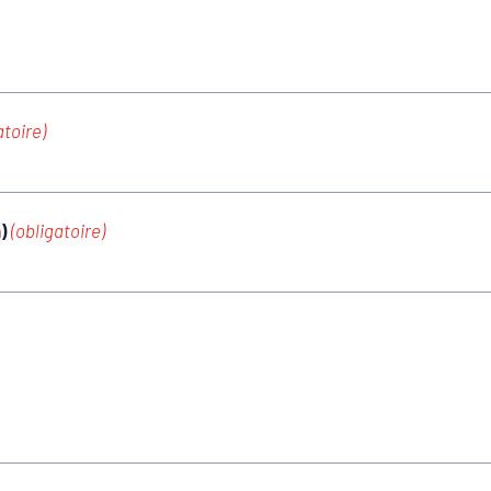
atoire)
m)
(obligatoire)