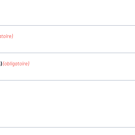
atoire)
m)
(obligatoire)