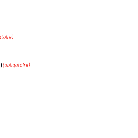
atoire)
m)
(obligatoire)