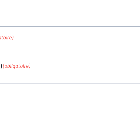
atoire)
m)
(obligatoire)