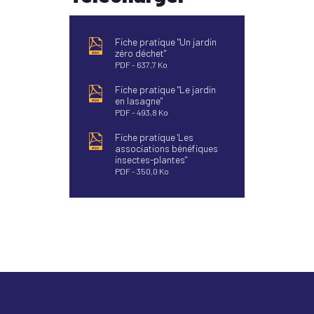
Fiche pratique "Un jardin
zéro déchet"
PDF
637,7 Ko
Fiche pratique "Le jardin
en lasagne"
PDF
493,8 Ko
Fiche pratique 'Les
associations bénéfiques
insectes-plantes"
PDF
350,0 Ko