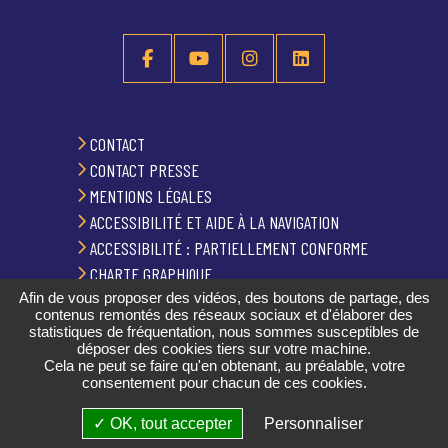
CONTACT
CONTACT PRESSE
MENTIONS LÉGALES
ACCESSIBILITÉ ET AIDE À LA NAVIGATION
ACCESSIBILITÉ : PARTIELLEMENT CONFORME
CHARTE GRAPHIQUE
Afin de vous proposer des vidéos, des boutons de partage, des
PLAN DU SITE
contenus remontés des réseaux sociaux et d'élaborer des
GESTION DES COOKIES
statistiques de fréquentation, nous sommes susceptibles de
déposer des cookies tiers sur votre machine.
Cela ne peut se faire qu'en obtenant, au préalable, votre
consentement pour chacun de ces cookies.
PUBLICATIONS
✓ OK, tout accepter
Personnaliser
RÉALISATION
STRATIS