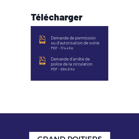
Télécharger
Demande de permission
ou d’autorisation de voirie
PDF
174,4 Ko
Demande d’arrêté de
police de la circulation
PDF
684,6 Ko