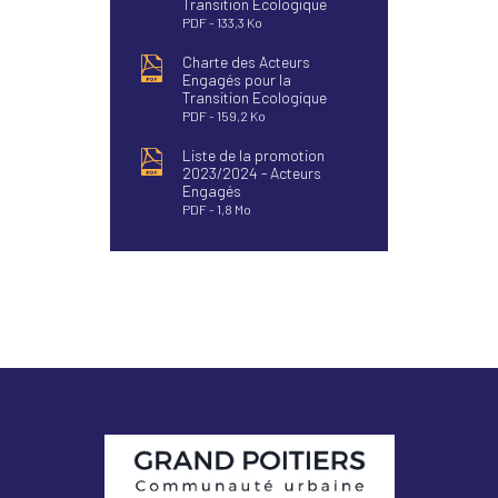
Transition Ecologique
PDF
133,3 Ko
Charte des Acteurs
Engagés pour la
Transition Ecologique
PDF
159,2 Ko
Liste de la promotion
2023/2024 - Acteurs
Engagés
PDF
1,8 Mo