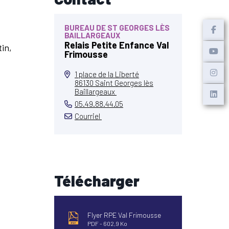
BUREAU DE ST GEORGES LÈS
BAILLARGEAUX
Relais Petite Enfance Val
tin,
Frimousse
1 place de la Liberté
86130 Saint Georges lès
Baillargeaux
05.49.88.44.05
Courriel
Télécharger
Flyer RPE Val Frimousse
PDF
602,9 Ko