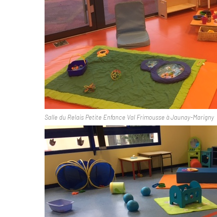
Salle du Relais Petite Enfance Val Frimousse à Jaunay-Marigny