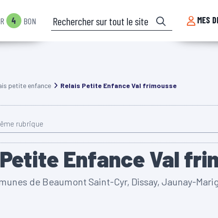
Rechercher sur tout le site
MES D
4
IR
BON
ais petite enfance
Relais Petite Enfance Val frimousse
même rubrique
 Petite Enfance Val fr
mmunes de Beaumont Saint-Cyr, Dissay, Jaunay-Mari