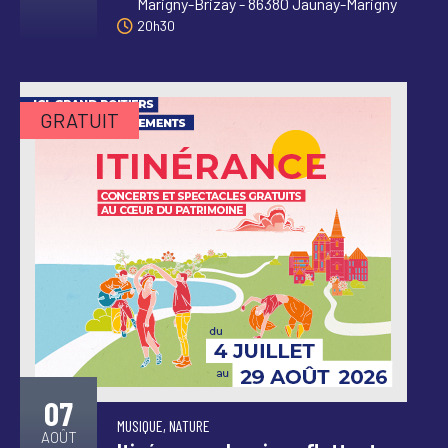
Marigny-Brizay - 86380 Jaunay-Marigny
20h30
GRATUIT
07
MUSIQUE, NATURE
AOÛT