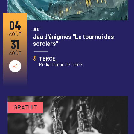
04
JEU
AOÛT
Jeu d'énigmes "Le tournoi des
31
sorciers"
AOÛT
TERCÉ
Médiathèque de Tercé
GRATUIT