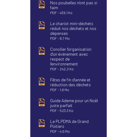
Nos poubelles n'ont pas si
faim
PDF
439,1 Ko
Le chariot mini-déchets
réduit nos déchets et nos
dépenses
PDF
8,7 Mo
Concilier l'organisation
d'un événement avec
respect de
l'environnement
PDF
242,2 Ko
Fêtes de fin d'année et
réduction des déchets
PDF
1,8 Mo
Guide Ademe pour un Noël
juste parfait
PDF
523,3 Ko
Le PLPDMA de Grand
Poitiers
PDF
4,6 Mo