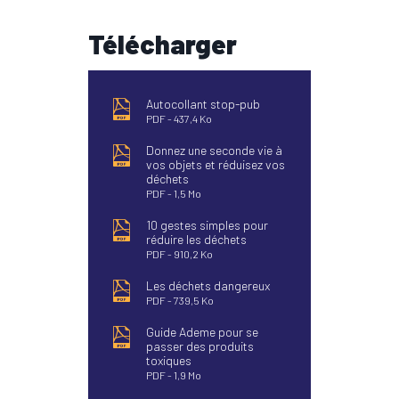
Télécharger
Autocollant stop-pub
PDF
437,4 Ko
Donnez une seconde vie à
vos objets et réduisez vos
déchets
PDF
1,5 Mo
10 gestes simples pour
réduire les déchets
PDF
910,2 Ko
Les déchets dangereux
PDF
739,5 Ko
Guide Ademe pour se
passer des produits
toxiques
PDF
1,9 Mo