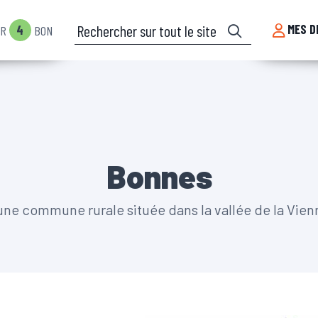
Rechercher sur tout le site
MES D
4
IR
BON
Bonnes
e commune rurale située dans la vallée de la Vienn